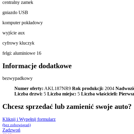
centralny zamek
gniazdo USB
komputer pokładowy
wyjście aux
cyfrowy kluczyk
felgi: aluminiowe 16
Informacje dodatkowe
bezwypadkowy
Numer oferty:
AKL187NR9
Rok produkcji:
2004
Nadwozi
Liczba drzwi:
5
Liczba miejsc:
5
Liczba właścicieli:
Pierwsz
Chcesz sprzedać lub zamienić swoje auto?
Kliknij i Wypełnij formularz
(bez zobowiązań)
Zadzwoń