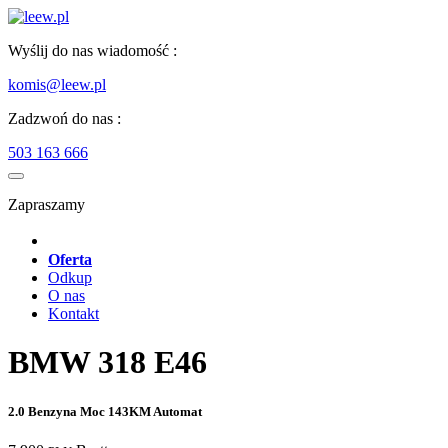
Wyślij do nas wiadomość :
komis@leew.pl
Zadzwoń do nas :
503 163 666
Zapraszamy
Oferta
Odkup
O nas
Kontakt
BMW 318 E46
2.0 Benzyna Moc 143KM Automat