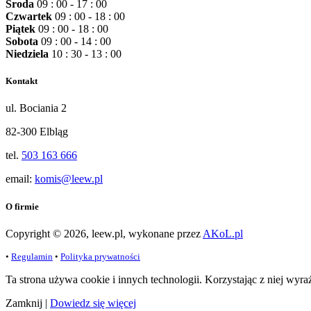
Środa
09 : 00 - 17 : 00
Czwartek
09 : 00 - 18 : 00
Piątek
09 : 00 - 18 : 00
Sobota
09 : 00 - 14 : 00
Niedziela
10 : 30 - 13 : 00
Kontakt
ul. Bociania 2
82-300 Elbląg
tel.
503 163 666
email:
komis@leew.pl
O firmie
Copyright © 2026, leew.pl, wykonane przez
AKoL.pl
•
Regulamin
•
Polityka prywatności
Ta strona używa cookie i innych technologii. Korzystając z niej wyr
Zamknij
|
Dowiedz się więcej