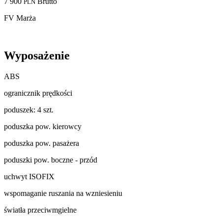
7 900
Brutto
PLN
FV Marża
Wyposażenie
ABS
ogranicznik prędkości
poduszek: 4 szt.
poduszka pow. kierowcy
poduszka pow. pasażera
poduszki pow. boczne - przód
uchwyt ISOFIX
wspomaganie ruszania na wzniesieniu
światła przeciwmgielne