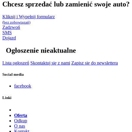
Chcesz sprzedać lub zamienić swoje auto?
Kliknij i Wypełnij formularz
(bez zobowiązań)
Zadzwoń
SMS
Dojazd
Ogłoszenie nieaktualne
Lista ogłoszeń
Skontaktuj się z nami
Zapisz się do newslettera
Social media
facebook
Linki
Oferta
Odkup
O nas
Kontakt