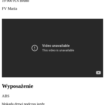
19 900
Brutto
PLN
FV Marża
Wyposażenie
ABS
blokada drzwi podczas jazdy