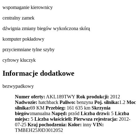
wspomaganie kierownicy
centralny zamek
dźwignia zmiany biegów wykończona skórą
komputer pokładowy
przyciemniane tylne szyby
cyfrowy kluczyk
Informacje dodatkowe
bezwypadkowy
Numer oferty:
AKL189TWY
Rok produkcji:
2012
Nadwozie:
hatchback
Paliwo:
benzyna
Poj. silnika:
1.2
Moc
silnika:
69 KM
Przebieg:
161 635 km
Skrzynia
biegów:
manualna
Napęd:
przód
Liczba drzwi:
5
Liczba
miejsc:
5
Liczba właścicieli:
Pierwsza rejestracja:
2012-
07-25
Kraj pochodzenia:
Kolor:
inny
VIN:
TMBEH25J0D3012052