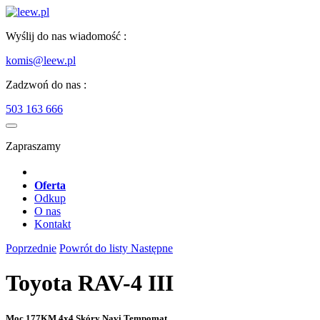
Wyślij do nas wiadomość :
komis@leew.pl
Zadzwoń do nas :
503 163 666
Zapraszamy
Oferta
Odkup
O nas
Kontakt
Poprzednie
Powrót do listy
Następne
Toyota RAV-4 III
Moc 177KM 4x4 Skóry Navi Tempomat