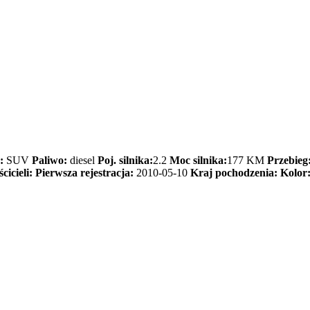
:
SUV
Paliwo:
diesel
Poj. silnika:
2.2
Moc silnika:
177 KM
Przebieg
cicieli:
Pierwsza rejestracja:
2010-05-10
Kraj pochodzenia:
Kolor