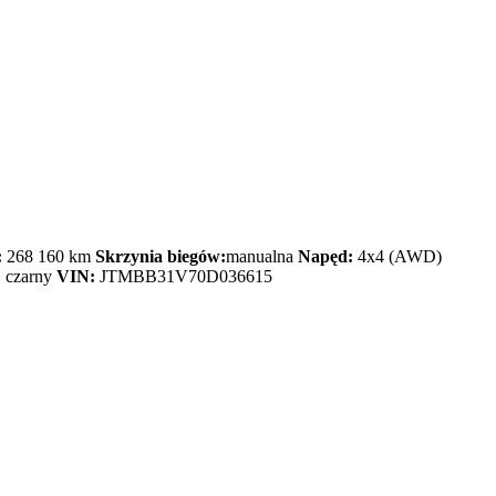
:
268 160 km
Skrzynia biegów:
manualna
Napęd:
4x4 (AWD)
:
czarny
VIN:
JTMBB31V70D036615