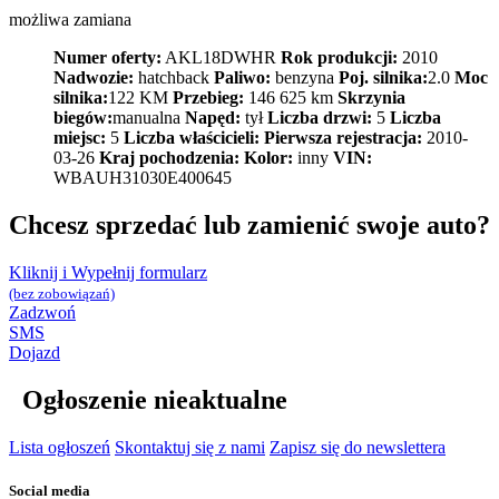
możliwa zamiana
Numer oferty:
AKL18DWHR
Rok produkcji:
2010
Nadwozie:
hatchback
Paliwo:
benzyna
Poj. silnika:
2.0
Moc
silnika:
122 KM
Przebieg:
146 625 km
Skrzynia
biegów:
manualna
Napęd:
tył
Liczba drzwi:
5
Liczba
miejsc:
5
Liczba właścicieli:
Pierwsza rejestracja:
2010-
03-26
Kraj pochodzenia:
Kolor:
inny
VIN:
WBAUH31030E400645
Chcesz sprzedać lub zamienić swoje auto?
Kliknij i Wypełnij formularz
(bez zobowiązań)
Zadzwoń
SMS
Dojazd
Ogłoszenie nieaktualne
Lista ogłoszeń
Skontaktuj się z nami
Zapisz się do newslettera
Social media