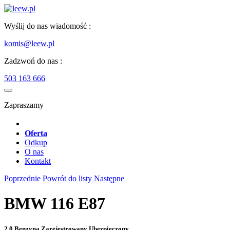
Wyślij do nas wiadomość :
komis@leew.pl
Zadzwoń do nas :
503 163 666
Zapraszamy
Oferta
Odkup
O nas
Kontakt
Poprzednie
Powrót do listy
Następne
BMW 116 E87
2.0 Benzyna Zarejestrowany Ubezpieczony