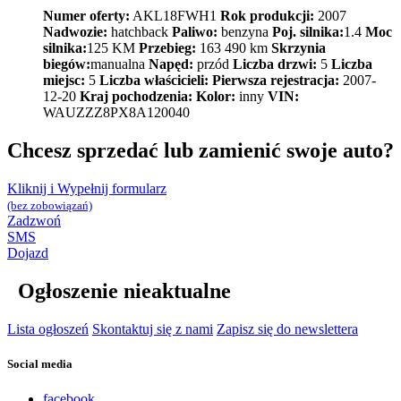
Numer oferty:
AKL18FWH1
Rok produkcji:
2007
Nadwozie:
hatchback
Paliwo:
benzyna
Poj. silnika:
1.4
Moc
silnika:
125 KM
Przebieg:
163 490 km
Skrzynia
biegów:
manualna
Napęd:
przód
Liczba drzwi:
5
Liczba
miejsc:
5
Liczba właścicieli:
Pierwsza rejestracja:
2007-
12-20
Kraj pochodzenia:
Kolor:
inny
VIN:
WAUZZZ8PX8A120040
Chcesz sprzedać lub zamienić swoje auto?
Kliknij i Wypełnij formularz
(bez zobowiązań)
Zadzwoń
SMS
Dojazd
Ogłoszenie nieaktualne
Lista ogłoszeń
Skontaktuj się z nami
Zapisz się do newslettera
Social media
facebook