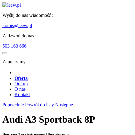
Wyślij do nas wiadomość :
komis@leew.pl
Zadzwoń do nas :
503 163 666
Zapraszamy
Oferta
Odkup
O nas
Kontakt
Poprzednie
Powrót do listy
Następne
Audi A3 Sportback 8P
Benzyna Zarejestrowany Ubezpieczony