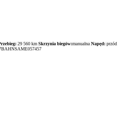
Przebieg:
29 560 km
Skrzynia biegów:
manualna
Napęd:
przód
7BAHNSAME057457