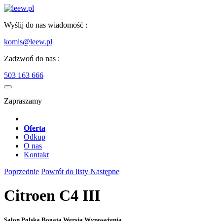
Wyślij do nas wiadomość :
komis@leew.pl
Zadzwoń do nas :
503 163 666
Zapraszamy
Oferta
Odkup
O nas
Kontakt
Poprzednie
Powrót do listy
Następne
Citroen C4 III
Salon Polska Bogata Wersja Wyposażenia