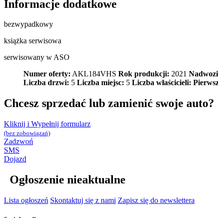
Informacje dodatkowe
bezwypadkowy
książka serwisowa
serwisowany w ASO
Numer oferty:
AKL184VHS
Rok produkcji:
2021
Nadwozi
Liczba drzwi:
5
Liczba miejsc:
5
Liczba właścicieli:
Pierwsz
Chcesz sprzedać lub zamienić swoje auto?
Kliknij i Wypełnij formularz
(bez zobowiązań)
Zadzwoń
SMS
Dojazd
Ogłoszenie nieaktualne
Lista ogłoszeń
Skontaktuj się z nami
Zapisz się do newslettera