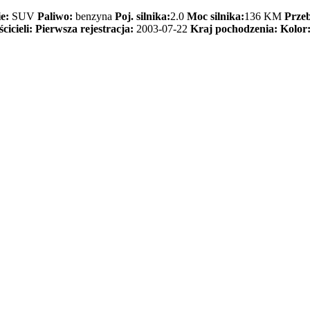
e:
SUV
Paliwo:
benzyna
Poj. silnika:
2.0
Moc silnika:
136 KM
Przeb
cicieli:
Pierwsza rejestracja:
2003-07-22
Kraj pochodzenia:
Kolor