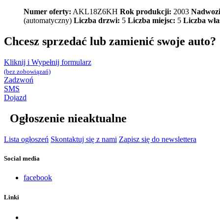
Numer oferty:
AKL18Z6KH
Rok produkcji:
2003
Nadwozi
(automatyczny)
Liczba drzwi:
5
Liczba miejsc:
5
Liczba właś
Chcesz sprzedać lub zamienić swoje auto?
Kliknij i Wypełnij formularz
(bez zobowiązań)
Zadzwoń
SMS
Dojazd
Ogłoszenie nieaktualne
Lista ogłoszeń
Skontaktuj się z nami
Zapisz się do newslettera
Social media
facebook
Linki