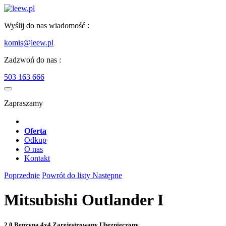
Wyślij do nas wiadomość :
komis@leew.pl
Zadzwoń do nas :
503 163 666
Zapraszamy
Oferta
Odkup
O nas
Kontakt
Poprzednie
Powrót do listy
Następne
Mitsubishi Outlander I
2.0 Benzyna 4x4 Zarejestrowany Ubezpieczony