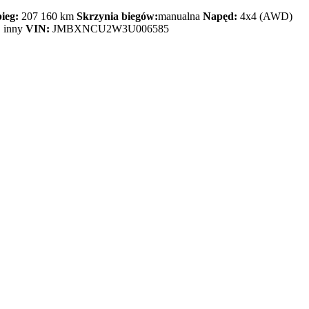
ieg:
207 160 km
Skrzynia biegów:
manualna
Napęd:
4x4 (AWD)
:
inny
VIN:
JMBXNCU2W3U006585