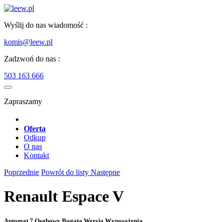
Wyślij do nas wiadomość :
komis@leew.pl
Zadzwoń do nas :
503 163 666
Zapraszamy
Oferta
Odkup
O nas
Kontakt
Poprzednie
Powrót do listy
Następne
Renault Espace V
Automat 7 Osobowy Bogata Wersja Wyposażenia