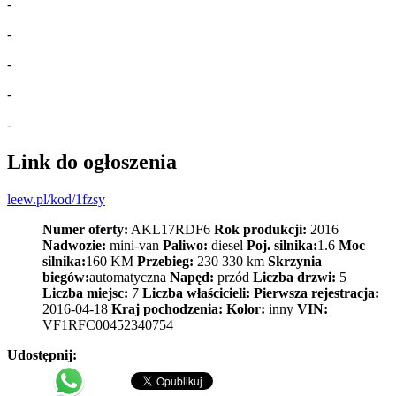
-
-
-
-
-
Link do ogłoszenia
leew.pl/kod/1fzsy
Numer oferty:
AKL17RDF6
Rok produkcji:
2016
Nadwozie:
mini-van
Paliwo:
diesel
Poj. silnika:
1.6
Moc
silnika:
160 KM
Przebieg:
230 330 km
Skrzynia
biegów:
automatyczna
Napęd:
przód
Liczba drzwi:
5
Liczba miejsc:
7
Liczba właścicieli:
Pierwsza rejestracja:
2016-04-18
Kraj pochodzenia:
Kolor:
inny
VIN:
VF1RFC00452340754
Udostępnij: