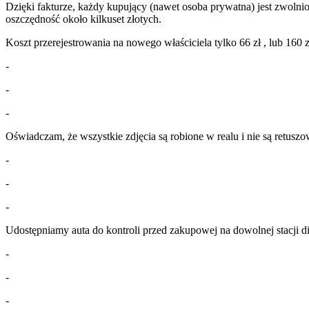
Dzięki fakturze, każdy kupujący (nawet osoba prywatna) jest zwolni
oszczędność około kilkuset złotych.
Koszt przerejestrowania na nowego właściciela tylko 66 zł , lub 160 zł
-
-
-
Oświadczam, że wszystkie zdjęcia są robione w realu i nie są retus
-
-
-
Udostępniamy auta do kontroli przed zakupowej na dowolnej stacji di
-
-
-