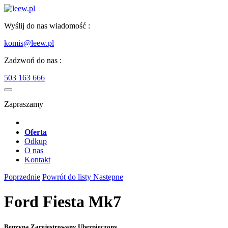
Wyślij do nas wiadomość :
komis@leew.pl
Zadzwoń do nas :
503 163 666
Zapraszamy
Oferta
Odkup
O nas
Kontakt
Poprzednie
Powrót do listy
Następne
Ford Fiesta Mk7
Benzyna Zarejestrowany Ubezpieczony