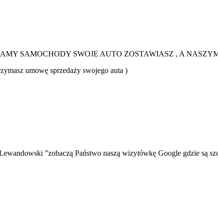
IAMY SAMOCHODY SWOJE AUTO ZOSTAWIASZ , A NASZY
trzymasz umowę sprzedaży swojego auta )
ewandowski ”zobaczą Państwo naszą wizytówkę Google gdzie są szcze